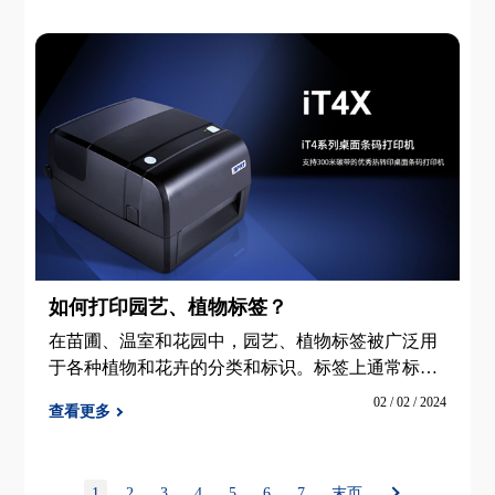
如何打印园艺、植物标签？
在苗圃、温室和花园中，园艺、植物标签被广泛用
于各种植物和花卉的分类和标识。标签上通常标注
植物的名称、类别、养护说明甚至原产地信息。这
02 / 02 / 2024
查看更多
些园艺和花卉标签可能长时间暴露在阳光、潮湿和
高温等恶劣环境下，如何打
1
2
3
4
5
6
7
末页