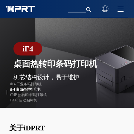
iT4P
PA431L
iK4
iF4
PA431L
iK4
300米碳带热转印条码标签
自动打印贴标系统
工业条码打印机
桌面热转印条码打印机
自动打印贴标系统
工业条码打印机
打印机
自动贴标机
全心全意，工业品质
机芯结构设计，易于维护
自动贴标机
全心全意，工业品质
使用友好的控制台和3.5英寸彩色触摸
iK4 工业条码打印机
液晶显示器
iF4 桌面条码打印机
iT4P 热转印条码打印机
PA43 自动贴标机
关于iDPRT